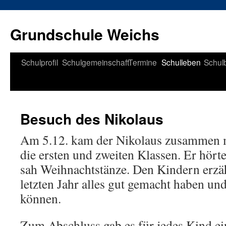
Zum
Inhalt
Grundschule Weichs
springen
Schulprofil
Schulgemeinschaft
Termine
Schulleben
Schul
Besuch des Nikolaus
Am 5.12. kam der Nikolaus zusammen m
die ersten und zweiten Klassen. Er hört
sah Weihnachtstänze. Den Kindern erzähl
letzten Jahr alles gut gemacht haben un
können.
Zum Abschluss gab es für jedes Kind ein