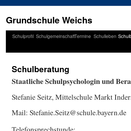
Zum
Inhalt
Grundschule Weichs
springen
Schulprofil
Schulgemeinschaft
Termine
Schulleben
Schul
Schulberatung
Staatliche Schulpsychologin und Bera
Stefanie Seitz, Mittelschule Markt Inde
Mail: Stefanie.Seitz@schule.bayern.de
Telefonsprechstunde: