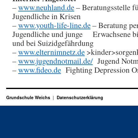
–
www.neuhland.de
– Beratungsstelle f
Jugendliche in Krisen
–
www.youth-life-line.de
– Beratung per
Jugendliche und junge Erwachsene bis
und bei Suizidgefährdung
–
www.elternimnetz.de
>kinder>sorgen
–
www.jugendnotmail.de/
Jugend Notm
–
www.fideo.de
Fighting Depression O
Grundschule Weichs
Datenschutzerklärung