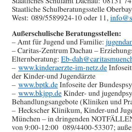
Staatliches Schulamt Dachau: 08131 7
Staatliche Schulberatungsstelle Oberba
West: 089/5589924-10 oder 11,
info@s
Außerschulische Beratungsstellen:
– Amt für Jugend und Familie:
jugenda
– Caritas-Zentrum Dachau – Erziehung
Elternberatung:
Eb-dah@caritasmuench
–
www.kinderaerzte-im-netz.de
Infosei
der Kinder-und Jugendärzte
–
www.bptk.de
Infoseite der Bundespsy
–
www.bkjpp.de
Kinder- und jugendpsy
Behandlungsangebote (Kliniken und Pr
– Heckscher Klinikum, Kinder-und Jug
München – in dringenden NOTFÄLLEN:
von 9:00-12:00 089/4400-53307; auße