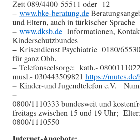
Zeit 089/4400-55511 oder -12
–
www.bke-beratung.de
Beratungsangeb
und Eltern, auch in türkischer Sprache
–
www.dksb.de
Informationen, Kontakt
Kinderschutzbundes
– Krisendienst Psychiatrie 0180/65530
für ganz Obb.
– Telefonseelsorge: kath.- 0800111022
musl.- 030443509821
https://mutes.de
– Kinder-und Jugendtelefon e.V. Nu
–
0800/1110333 bundesweit und kostenfr
freitags zwischen 15 und 19 Uhr; Elter
0800/1110550
Internet-Angebote: