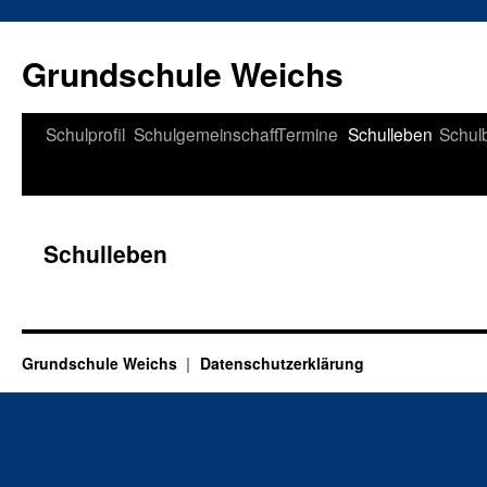
Zum
Inhalt
Grundschule Weichs
springen
Schulprofil
Schulgemeinschaft
Termine
Schulleben
Schul
Schulleben
Grundschule Weichs
Datenschutzerklärung