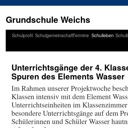
Zum
Inhalt
Grundschule Weichs
springen
Schulprofil
Schulgemeinschaft
Termine
Schulleben
Schul
Unterrichtsgänge der 4. Klass
Spuren des Elements Wasser
Im Rahmen unserer Projektwoche beschäf
Klassen intensiv mit dem Element Was
Unterrichtseinheiten im Klassenzimmer
besondere Unterrichtsgänge auf dem Pr
Schülerinnen und Schüler Wasser hautn